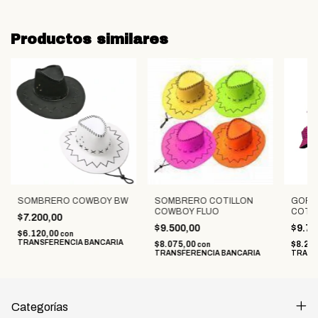
Productos similares
SOMBRERO COWBOY BW
SOMBRERO COTILLON
GORR
COWBOY FLUO
COTI
$7.200,00
$9.500,00
$9.75
$6.120,00
con
TRANSFERENCIA BANCARIA
$8.075,00
$8.28
con
TRANSFERENCIA BANCARIA
TRANS
Categorías