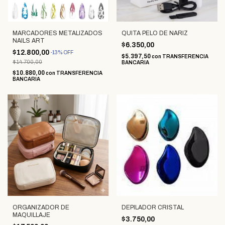
MARCADORES METALIZADOS
QUITA PELO DE NARIZ
NAILS ART
$6.350,00
$12.800,00
-
13
%
OFF
$5.397,50
con
TRANSFERENCIA
$14.700,00
BANCARIA
$10.880,00
con
TRANSFERENCIA
BANCARIA
ORGANIZADOR DE
DEPILADOR CRISTAL
MAQUILLAJE
$3.750,00