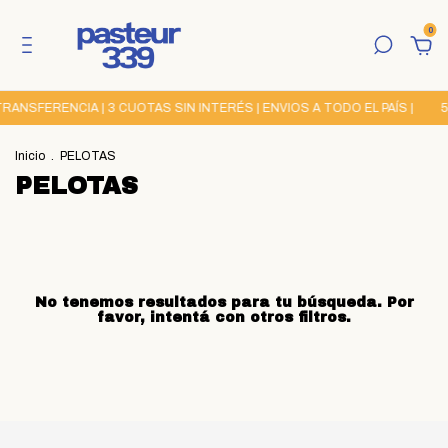
0
ANSFERENCIA | 3 CUOTAS SIN INTERÉS | ENVIOS A TODO EL PAÍS |
5
Inicio
.
PELOTAS
PELOTAS
No tenemos resultados para tu búsqueda. Por
favor, intentá con otros filtros.