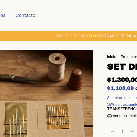
tos
Contacto
5% DE DESCUENTO POR TRANSFERENCIA | 3 CUO
Inicio
.
Producto
SET D
$1.300,0
$1.105,00
3
cuotas sin inte
15% de descuent
TRANSFERENCI
Ver más detal