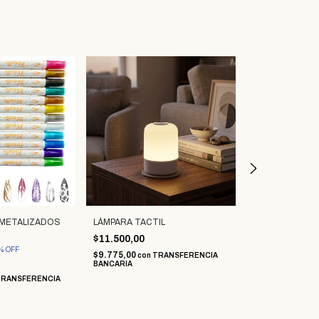
METALIZADOS
LÁMPARA TACTIL
ORGANIZADOR
MAQUILLAJE
$11.500,00
$17.500,00
%
OFF
$9.775,00
con
TRANSFERENCIA
BANCARIA
$14.875,00
con
BANCARIA
TRANSFERENCIA