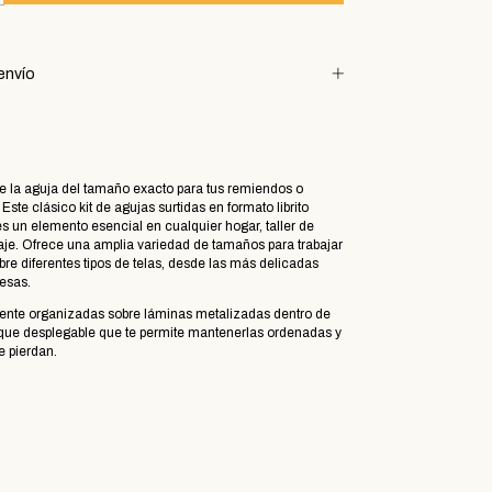
envío
lte la aguja del tamaño exacto para tus remiendos o
 Este clásico kit de agujas surtidas en formato librito
s un elemento esencial en cualquier hogar, taller de
viaje. Ofrece una amplia variedad de tamaños para trabajar
 diferentes tipos de telas, desde las más delicadas
esas.
mente organizadas sobre láminas metalizadas dentro de
que desplegable que te permite mantenerlas ordenadas y
e pierdan.