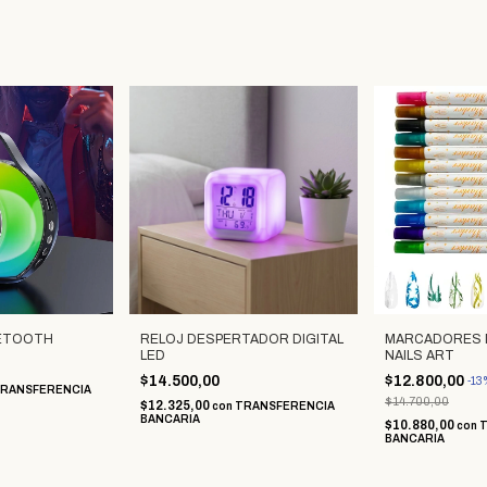
UETOOTH
RELOJ DESPERTADOR DIGITAL
MARCADORES 
LED
NAILS ART
$14.500,00
$12.800,00
-
13
RANSFERENCIA
$14.700,00
$12.325,00
con
TRANSFERENCIA
BANCARIA
$10.880,00
con
BANCARIA