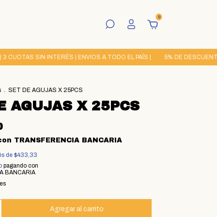
0
TAS SIN INTERÉS | ENVIOS A TODO EL PAÍS |
5% DE DESCUENTO POR
s
.
SET DE AGUJAS X 25PCS
E AGUJAS X 25PCS
0
con
TRANSFERENCIA BANCARIA
rés de
$433,33
o
pagando con
A BANCARIA
les