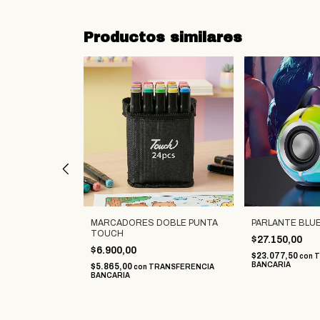
Productos similares
DE SILICONA
MARCADORES DOBLE PUNTA
PARLANTE BL
TOUCH
$27.150,00
$6.900,00
$23.077,50
con
T
BANCARIA
$5.865,00
ANSFERENCIA
con
TRANSFERENCIA
BANCARIA