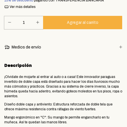
15% de descuento
pagando con TRANSFERENCIA BANCARIA
Ver más detalles
Medios de envío
Descripción
​¡Olvidate de mojarte al entrar al auto o a casa! Este innovador paraguas
invertido de doble capa está diseñado para hacer los días lluviosos mucho
más cómodos y prácticos. Gracias a su sistema de cierre inverso, la capa
húmeda queda hacia adentro, evitando goteos molestos en tus pisos, ropa o
asientos.
​Diseño doble capa y antiviento: Estructura reforzada de doble tela que
ofrece máxima resistencia contra ráfagas de viento fuertes.
​Mango ergonómico en "C": Su mango te permite engancharlo en tu
muñeca. Así te quedan las manos libres.