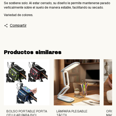
​Se sostiene solo: Al estar cerrado, su diseño le permite mantenerse parado
verticalmente sobre el suelo de manera estable, facilitando su secado.
​Variedad de colores.
Compartir
Productos similares
BOLSO PORTABLE PORTA
LÁMPARA PLEGABLE
ORGA
CELULAR PARA BICI
TÁCTIL
MAQUI