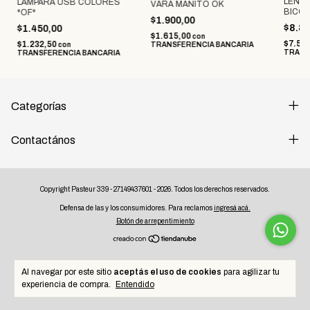
LENT
LAMPARA USB COLORES
VARA MANITO OK
BICO
*OF*
$1.900,00
A PILA
$8.8
$1.450,00
$1.615,00
con
$7.52
$1.232,50
con
TRANSFERENCIA BANCARIA
TRANS
TRANSFERENCIA BANCARIA
Categorías
Contactános
Copyright Pasteur 339 - 27149437601 - 2026. Todos los derechos reservados.
Defensa de las y los consumidores. Para reclamos
ingresá acá.
Botón de arrepentimiento
Al navegar por este sitio
aceptás el uso de cookies
para agilizar tu
experiencia de compra.
Entendido