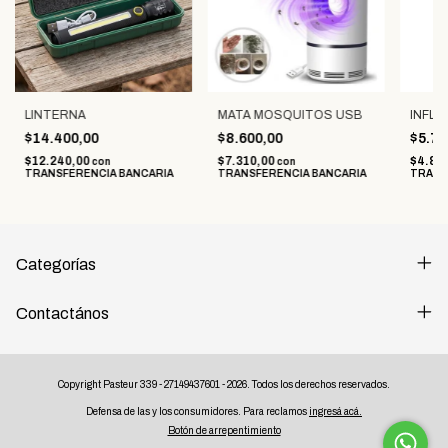
LINTERNA
MATA MOSQUITOS USB
INFLA
$14.400,00
$8.600,00
$5.75
$12.240,00
$7.310,00
$4.88
con
con
TRANSFERENCIA BANCARIA
TRANSFERENCIA BANCARIA
TRANS
Categorías
Contactános
Copyright Pasteur 339 - 27149437601 - 2026. Todos los derechos reservados.
Defensa de las y los consumidores. Para reclamos
ingresá acá.
Botón de arrepentimiento