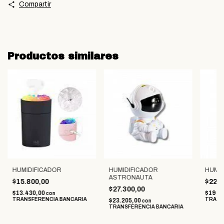
Compartir
Productos similares
HUMIDIFICADOR
HUMIDIFICADOR
HUMID
ASTRONAUTA
$15.800,00
$22.7
$27.300,00
$13.430,00
$19.2
con
TRANSFERENCIA BANCARIA
TRANS
$23.205,00
con
TRANSFERENCIA BANCARIA