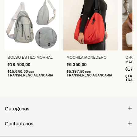
BOLSO ESTILO MORRAL
MOCHILA MONEDERO
ORGA
MAQUI
$18.400,00
$6.350,00
$17.5
$15.640,00
$5.397,50
con
con
TRANSFERENCIA BANCARIA
TRANSFERENCIA BANCARIA
$14.8
TRANS
Categorías
Contactános