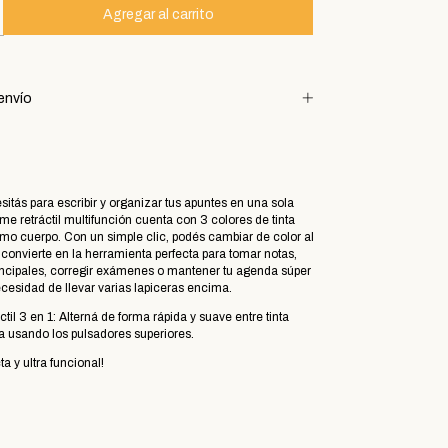
envío
sitás para escribir y organizar tus apuntes en una sola
ome retráctil multifunción cuenta con 3 colores de tinta
mo cuerpo. Con un simple clic, podés cambiar de color al
a convierte en la herramienta perfecta para tomar notas,
incipales, corregir exámenes o mantener tu agenda súper
cesidad de llevar varias lapiceras encima.
il 3 en 1: Alterná de forma rápida y suave entre tinta
a usando los pulsadores superiores.
a y ultra funcional!