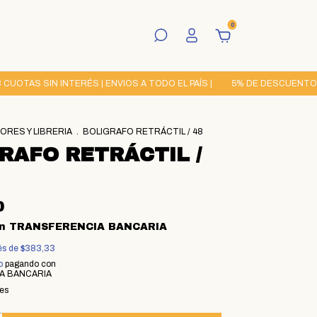
0
TAS SIN INTERÉS | ENVIOS A TODO EL PAÍS |
5% DE DESCUENTO POR
RES Y LIBRERIA
.
BOLIGRAFO RETRÁCTIL / 48
RAFO RETRÁCTIL /
0
n
TRANSFERENCIA BANCARIA
rés de
$383,33
o
pagando con
A BANCARIA
les