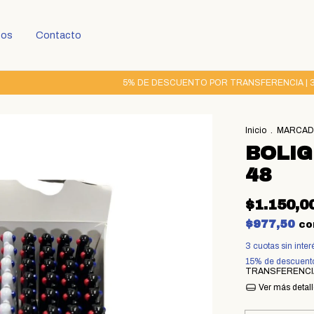
tos
Contacto
5% DE DESCUENTO POR TRANSFERENCIA | 3 CUO
Inicio
.
MARCADO
BOLIG
48
$1.150,0
$977,50
co
3
cuotas sin inte
15% de descuent
TRANSFERENCI
Ver más detal