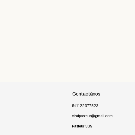
Contactános
541122377823
viralpasteur@gmail.com
Pasteur 339