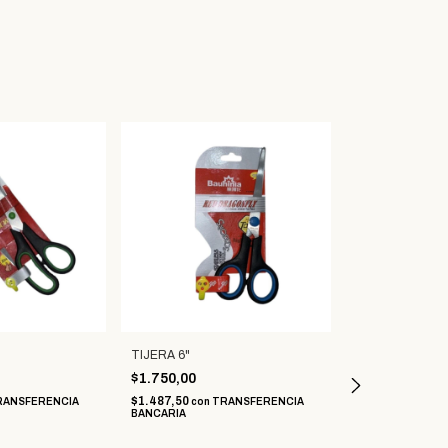
TIJERA 6"
TIJERA 7,5"
$1.750,00
$2.950,00
$1.487,50
$2.507,50
RANSFERENCIA
con
TRANSFERENCIA
con
T
BANCARIA
BANCARIA