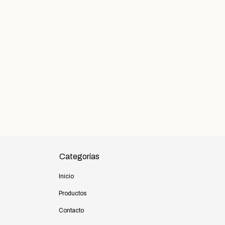
PCS
NSFERENCIA
Categorías
Inicio
Productos
Contacto