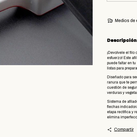
Medios de 
Descripción
​¡Devolvele el filo
esfuerzo! Este af
puede faltar en t
listas para prepara
​Diseñado para se
ranura que te permi
cuestión de segun
verduras y vegeta
Sistema de afilad
flechas indicadora
etapa rectifica y 
elimina imperfecci
Compartir