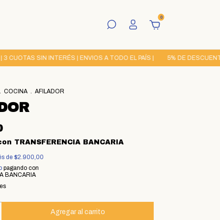
0
UOTAS SIN INTERÉS | ENVIOS A TODO EL PAÍS |
5% DE DESCUENTO PO
.
COCINA
.
AFILADOR
ADOR
0
con
TRANSFERENCIA BANCARIA
rés de
$2.900,00
o
pagando con
A BANCARIA
les