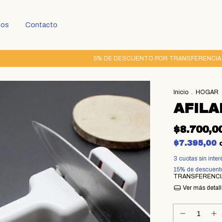
tos
Contacto
5% DE DESCUENTO POR TRANSFERENCIA | 3 C
Inicio
.
HOGAR
AFIL
$8.700,0
$7.395,00
3
cuotas sin inte
15% de descuent
TRANSFERENCI
Ver más detal