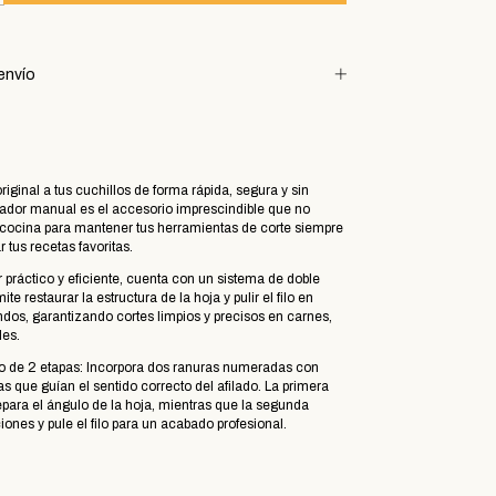
envío
 original a tus cuchillos de forma rápida, segura y sin
ilador manual es el accesorio imprescindible que no
u cocina para mantener tus herramientas de corte siempre
r tus recetas favoritas.
r práctico y eficiente, cuenta con un sistema de doble
te restaurar la estructura de la hoja y pulir el filo en
dos, garantizando cortes limpios y precisos en carnes,
les.
o de 2 etapas: Incorpora dos ranuras numeradas con
s que guían el sentido correcto del afilado. La primera
repara el ángulo de la hoja, mientras que la segunda
ones y pule el filo para un acabado profesional.