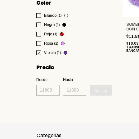
Color
Blanco (1)
SOMB
Negro (1)
CON 
Rojo (1)
$11.8
Rosa (1)
$10.03
TRANS
BANCA
Violeta (1)
Precio
Desde
Hasta
Aplicar
Categorías