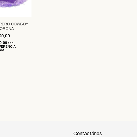
RERO COWBOY
CORONA
00,00
0,00
con
FERENCIA
RIA
Contactános