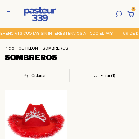
0
NCIA | 3 CUOTAS SIN INTERÉS | ENVIOS A TODO EL PAÍS |
5% DE D
Inicio
.
COTILLON
.
SOMBREROS
SOMBREROS
Ordenar
Filtrar (
1
)