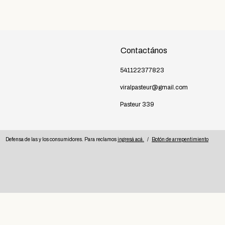
Contactános
541122377823
viralpasteur@gmail.com
Pasteur 339
.
Defensa de las y los consumidores. Para reclamos
ingresá acá.
/
Botón de arrepentimiento