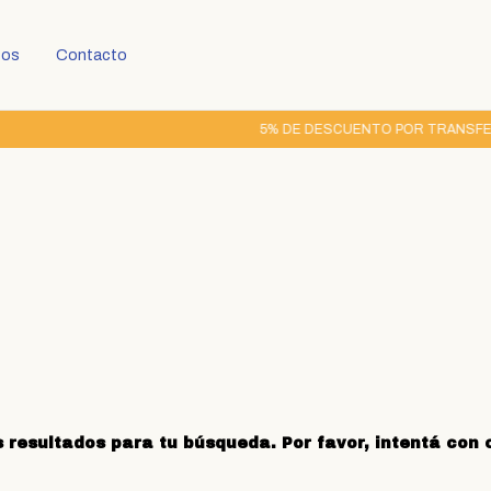
tos
Contacto
5% DE DESCUENTO POR TRANSFERENC
resultados para tu búsqueda. Por favor, intentá con ot