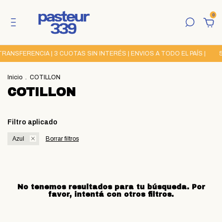
0
ANSFERENCIA | 3 CUOTAS SIN INTERÉS | ENVIOS A TODO EL PAÍS |
5
Inicio
.
COTILLON
COTILLON
Filtro aplicado
Azul
Borrar filtros
No tenemos resultados para tu búsqueda. Por
favor, intentá con otros filtros.