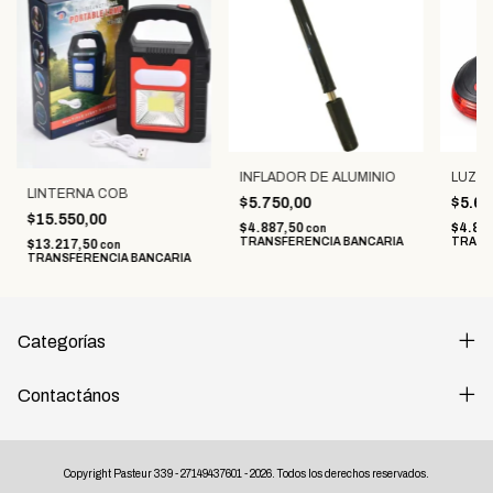
INFLADOR DE ALUMINIO
LUZ D
LINTERNA COB
$5.750,00
$5.65
$15.550,00
$4.887,50
$4.80
con
TRANSFERENCIA BANCARIA
TRANS
$13.217,50
con
TRANSFERENCIA BANCARIA
Categorías
Contactános
Copyright Pasteur 339 - 27149437601 - 2026. Todos los derechos reservados.